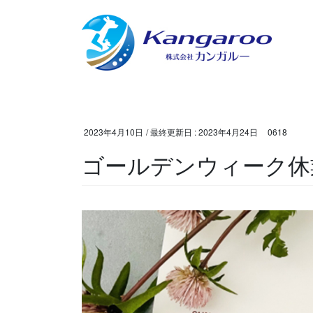
コ
ナ
ン
ビ
テ
ゲ
ン
ー
ツ
シ
に
ョ
移
ン
動
に
2023年4月10日
/ 最終更新日 :
2023年4月24日
0618
移
ゴールデンウィーク休
動