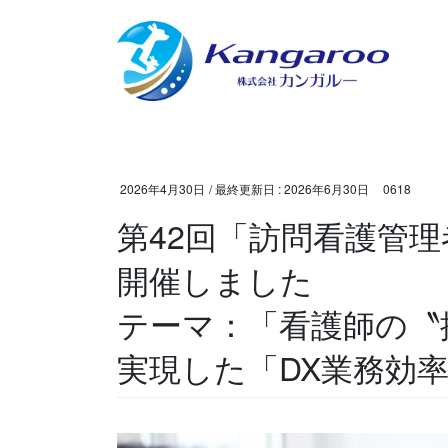
コ
ナ
ン
ビ
テ
ゲ
ン
ー
ツ
シ
に
ョ
移
ン
動
に
2026年4月30日
/ 最終更新日 :
2026年6月30日
0618
移
第42回「訪問看護管
動
開催しました
テーマ：「看護師の〝
実現した「DX業務効