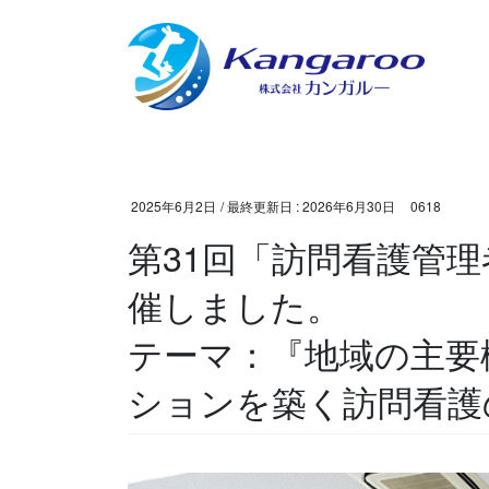
コ
ナ
ン
ビ
テ
ゲ
ン
ー
ツ
シ
に
ョ
移
ン
動
に
2025年6月2日
/ 最終更新日 :
2026年6月30日
0618
移
第31回「訪問看護管
動
催しました。
テーマ：『地域の主要
ションを築く訪問看護